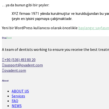
…ya da bunun gibi bir şeyler:
XYZ firması 1971 yılında kurulmuştur ve kurulduğundan bu yana
şeyin en iyisini yapmaya çalışmaktadır.
Yeni bir WordPress kullanıcısı olarak öncelikle
başlangıç sayfası
Ova
Dent
A team of dentists working to ensure you receive the best treat
+90 (536) 493 80 20
support@ovadent.com
ovadent.com
About
ABOUT US
Services
FAQ
NEWS