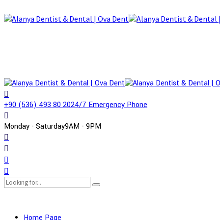
+90 (536) 493 80 20
24/7 Emergency Phone
Monday - Saturday
9AM - 9PM
Home Page