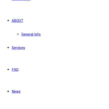
ABOUT
General Info
Services
FAQ
News