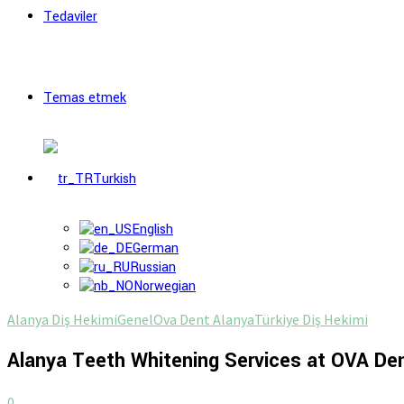
Tedaviler
Temas etmek
Turkish
English
German
Russian
Norwegian
Alanya Diş Hekimi
Genel
Ova Dent Alanya
Türkiye Diş Hekimi
Alanya Teeth Whitening Services at OVA De
0