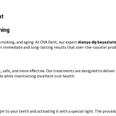
nt
ning
 smoking, and aging. At OVA Dent, our expert
Alanya diş beyazlat
ffer immediate and long-lasting results that over-the-counter pr
t, safe, and more effective. Our treatments are designed to deliv
ile while maintaining excellent oral health.
l to your teeth and activating it with a special light. The proc