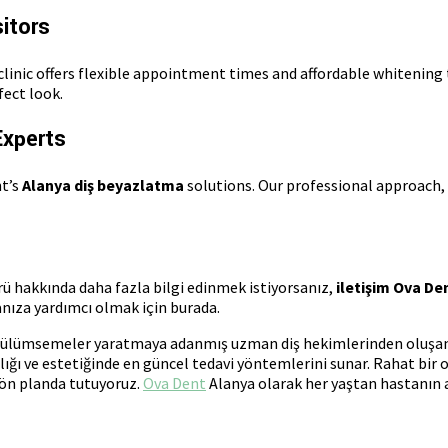
itors
r clinic offers flexible appointment times and affordable whitenin
fect look.
Experts
nt’s
Alanya diş beyazlatma
solutions. Our professional approach,
ü hakkında daha fazla bilgi edinmek istiyorsanız,
iletişim Ova De
ıza yardımcı olmak için burada.
 gülümsemeler yaratmaya adanmış uzman diş hekimlerinden oluşan bir
ığı ve estetiğinde en güncel tedavi yöntemlerini sunar. Rahat bir o
 ön planda tutuyoruz.
Ova Dent
Alanya olarak her yaştan hastanın a