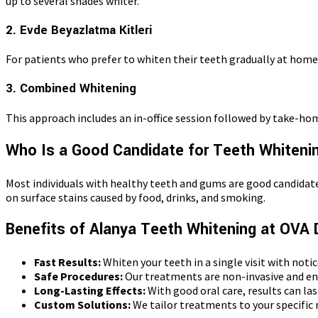
up to several shades whiter.
2. Evde Beyazlatma Kitleri
For patients who prefer to whiten their teeth gradually at home,
3. Combined Whitening
This approach includes an in-office session followed by take-h
Who Is a Good Candidate for Teeth Whiteni
Most individuals with healthy teeth and gums are good candidate
on surface stains caused by food, drinks, and smoking.
Benefits of Alanya Teeth Whitening at OVA 
Fast Results:
Whiten your teeth in a single visit with not
Safe Procedures:
Our treatments are non-invasive and en
Long-Lasting Effects:
With good oral care, results can la
Custom Solutions:
We tailor treatments to your specific n