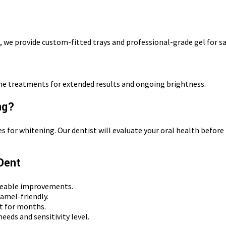
 we provide custom-fitted trays and professional-grade gel for safe
ome treatments for extended results and ongoing brightness.
ng?
s for whitening. Our dentist will evaluate your oral health before
Dent
iceable improvements.
amel-friendly.
st for months.
eeds and sensitivity level.