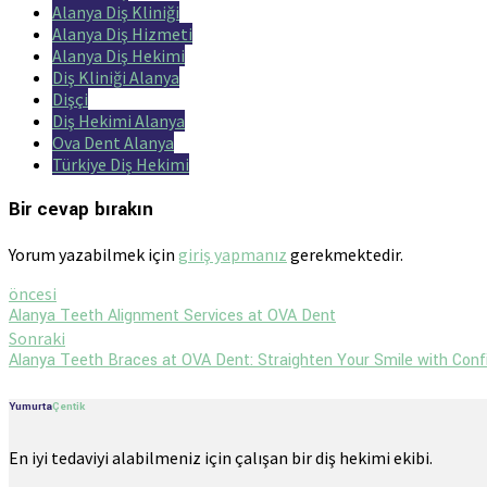
Alanya Diş Kliniği
Alanya Diş Hizmeti
Alanya Diş Hekimi
Diş Kliniği Alanya
Dişçi
Diş Hekimi Alanya
Ova Dent Alanya
Türkiye Diş Hekimi
Bir cevap bırakın
Yorum yazabilmek için
giriş yapmanız
gerekmektedir.
öncesi
Alanya Teeth Alignment Services at OVA Dent
Sonraki
Alanya Teeth Braces at OVA Dent: Straighten Your Smile with Con
Yumurta
Çentik
En iyi tedaviyi alabilmeniz için çalışan bir diş hekimi ekibi.