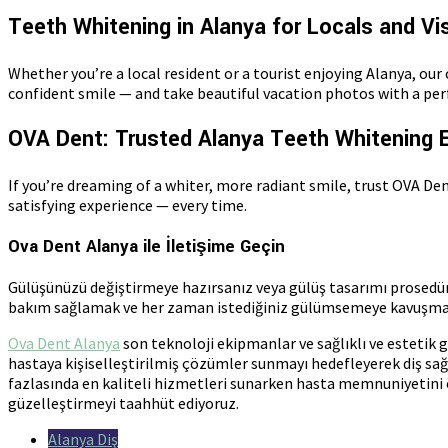
Teeth Whitening in Alanya for Locals and Vis
Whether you’re a local resident or a tourist enjoying Alanya, ou
confident smile — and take beautiful vacation photos with a per
OVA Dent: Trusted Alanya Teeth Whitening 
If you’re dreaming of a whiter, more radiant smile, trust OVA De
satisfying experience — every time.
Ova Dent Alanya ile İletişime Geçin
Gülüşünüzü değiştirmeye hazırsanız veya gülüş tasarımı prosedür
bakım sağlamak ve her zaman istediğiniz gülümsemeye kavuşman
Ova Dent Alanya
son teknoloji ekipmanlar ve sağlıklı ve estetik
hastaya kişiselleştirilmiş çözümler sunmayı hedefleyerek diş sağl
fazlasında en kaliteli hizmetleri sunarken hasta memnuniyetini
güzelleştirmeyi taahhüt ediyoruz.
Alanya Diş