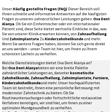
Unser
Häufig gestellte Fragen (FAQ)
Dieser Bereich soll
Ihnen schnelle und informative Antworten auf die häufigsten
Fragen zu unseren zahnärztlichen Leistungen geben.
Ova Dent
Alanya
. Ob Sie ein Einheimischer oder ein internationaler
Patient sind, diese Seite bietet wertvolle Einblicke in das, was
Sie von unserer Klinik erwarten können, von
Zahnaufhellung
Und
Zahnimplantate
Zu
Kinderzahnheilkunde
und mehr.
Wenn Sie weitere Fragen haben, können Sie sich gerne direkt
an uns wenden – unser Team ist hier, um Ihnen zu Ihrem
schönsten Lächeln zu verhelfen.
Welche Dienstleistungen bietet Ova Dent Alanya an?
Bei
Ova Dent Alanya
bieten wir eine breite Palette
zahnärztlicher Leistungen an, darunter
kosmetische
Zahnheilkunde
,
Zahnaufhellung
,
Zahnimplantate
,
Furniere
,
Kinderzahnheilkunde
und mehr. Unser hochqualifiziertes
Team ist bestrebt, Ihnen eine persönliche Betreuung mit
modernster Zahntechnik zu bieten. Ob Sie
Routineuntersuchungen oder fortschrittliche restaurative
Verfahren benötigen, wir sind hier, um Ihnen zu einer
optimalen Mundgesundheit zu verhelfen.