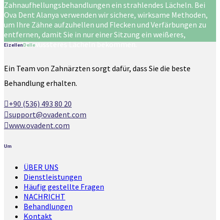
Zahnaufhellungsbehandlungen ein strahlendes Lächeln. Bei
Ova Dent Alanya verwenden wir sichere, wirksame Methoden,
um Ihre Zähne aufzuhellen und Flecken und Verfärbungen zu
entfernen, damit Sie in nur einer Sitzung ein weißeres,
selbstbewussteres Lächeln bekommen.
Eizellen
Delle
Ein Team von Zahnärzten sorgt dafür, dass Sie die beste
Behandlung erhalten.
+90 (536) 493 80 20
support@ovadent.com
www.ovadent.com
Um
ÜBER UNS
Dienstleistungen
Häufig gestellte Fragen
NACHRICHT
Behandlungen
Kontakt