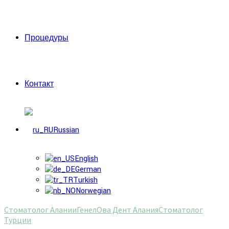
Процедуры
Контакт
Russian
English
German
Turkish
Norwegian
Стоматолог Алании
Генел
Ова Дент Алания
Стоматолог
Турции